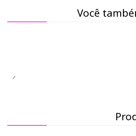
Você també
Pro