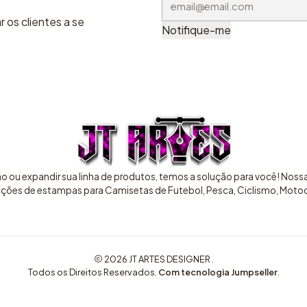
 os clientes a se
Notifique-me
ão ou expandir sua linha de produtos, temos a solução para você! Nos
pções de estampas para Camisetas de Futebol, Pesca, Ciclismo, Motocr
2026 JT ARTES DESIGNER .
Todos os Direitos Reservados.
Com tecnologia Jumpseller
.