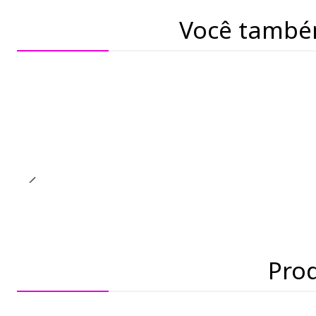
Você també
Pro