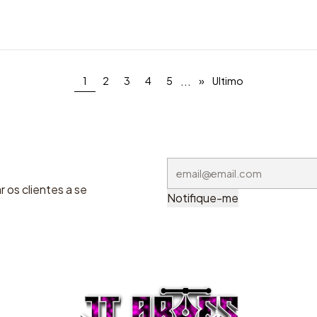
...
1
2
3
4
5
»
Ultimo
 os clientes a se
Notifique-me