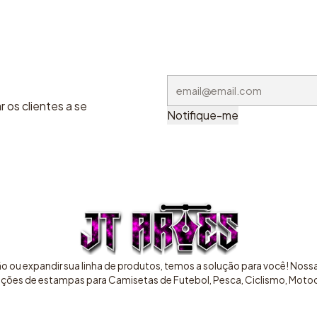
 os clientes a se
Notifique-me
ão ou expandir sua linha de produtos, temos a solução para você! Nos
pções de estampas para Camisetas de Futebol, Pesca, Ciclismo, Motocr