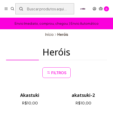
0
Envio Imediato, comprou, chegou :) Envio Automático
Início
Heróis
Heróis
FILTROS
Akastuki
akatsuki-2
R$10,00
R$10,00