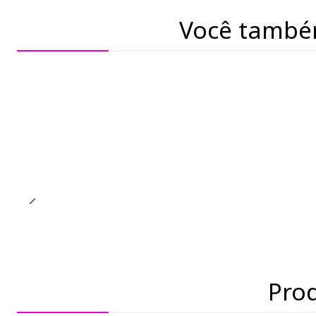
Você també
Pro