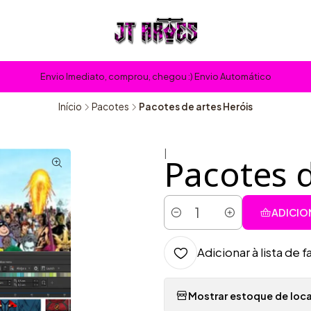
Envio Imediato, comprou, chegou :) Envio Automático
Início
Pacotes
Pacotes de artes Heróis
|
Pacotes d
ADICIO
Quantidade
Adicionar à lista de f
Mostrar estoque de loca