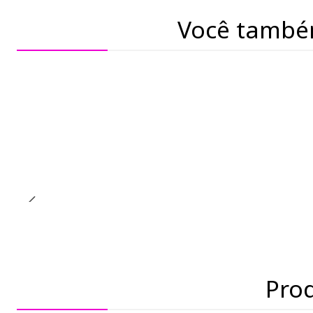
Você també
Pro