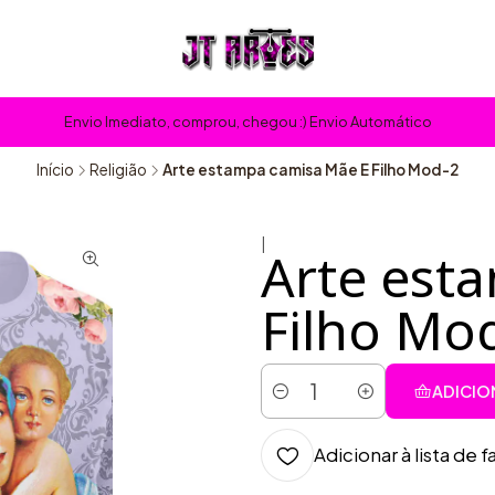
Envio Imediato, comprou, chegou :) Envio Automático
Início
Religião
Arte estampa camisa Mãe E Filho Mod-2
|
Arte est
Filho Mo
ADICIO
Quantidade
Adicionar à lista de f