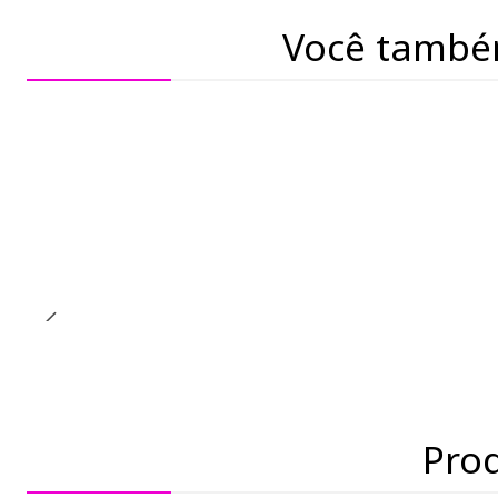
Você també
-17% de desconto
Pro