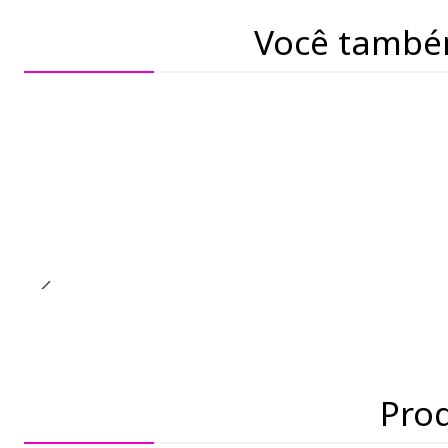
Você també
-23% de desconto
Pro