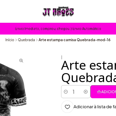
Envio Imediato, comprou, chegou :) Envio Automático
Início
Quebrada
Arte estampa camisa Quebrada-mod-16
|
Arte est
Quebrad
ADICIO
Quantidade
Adicionar à lista de f