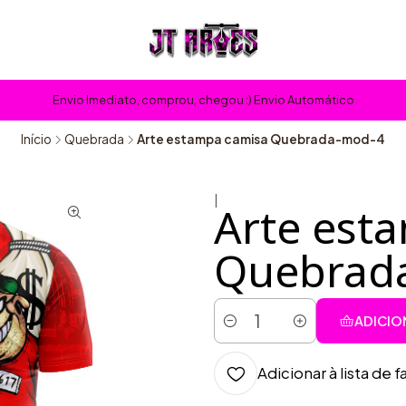
Envio Imediato, comprou, chegou :) Envio Automático
Início
Quebrada
Arte estampa camisa Quebrada-mod-4
|
Arte est
Quebrad
ADICIO
Quantidade
Adicionar à lista de f