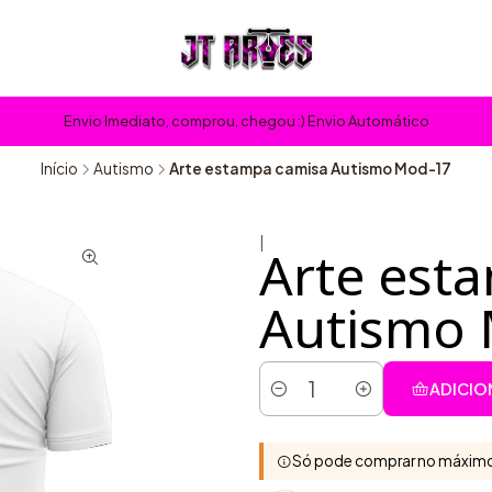
Envio Imediato, comprou, chegou :) Envio Automático
Início
Autismo
Arte estampa camisa Autismo Mod-17
|
Arte est
Autismo
ADICIO
Quantidade
Só pode comprar no máximo