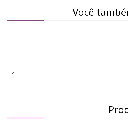
Você també
Pro