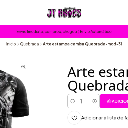
Envio Imediato, comprou, chegou :) Envio Automático
Início
Quebrada
Arte estampa camisa Quebrada-mod-31
|
Arte est
Quebrad
ADICIO
Quantidade
Adicionar à lista de f