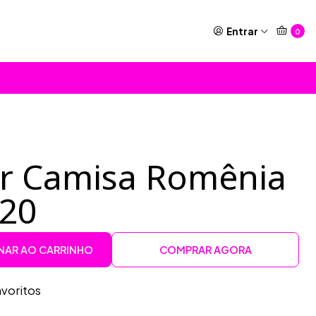
Entrar
0
or Camisa Romênia
020
NAR AO CARRINHO
COMPRAR AGORA
avoritos