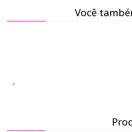
Você també
Pro