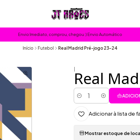
Envio Imediato, comprou, chegou :) Envio Automático
Início
Futebol
Real Madrid Pré-jogo 23-24
|
Real Madr
ADICIO
Quantidade
Adicionar à lista de f
Mostrar estoque de loca