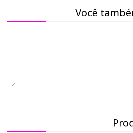
Você també
Pro