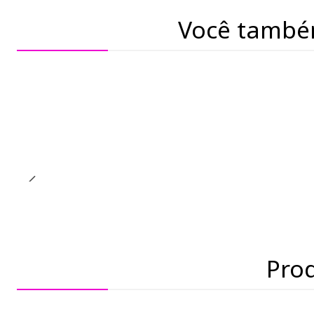
Você també
Pro