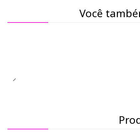
Você també
Pro