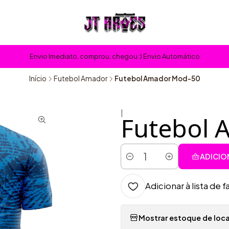
Envio Imediato, comprou, chegou :) Envio Automático
Início
Futebol Amador
Futebol Amador Mod-50
|
Futebol 
ADICIO
Quantidade
Adicionar à lista de f
Mostrar estoque de loca