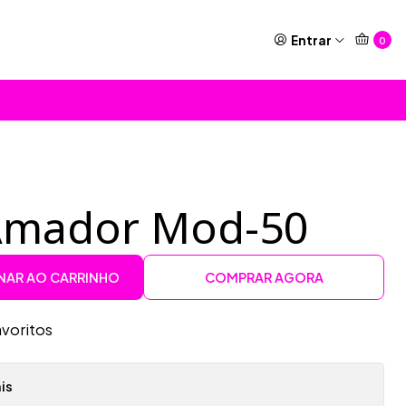
Entrar
0
Amador Mod-50
NAR AO CARRINHO
COMPRAR AGORA
avoritos
is