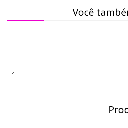
Você també
Pro