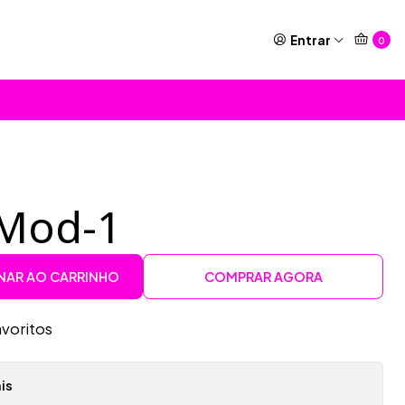
Entrar
0
 Mod-1
NAR AO CARRINHO
COMPRAR AGORA
avoritos
is