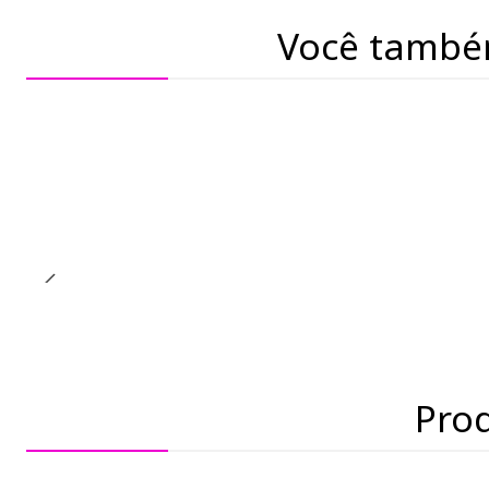
Você també
Pro