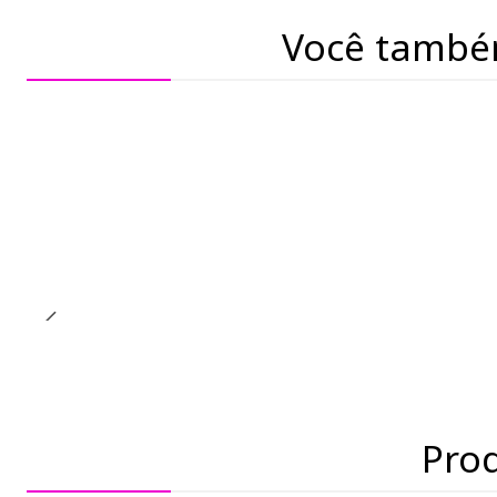
Você també
Pro