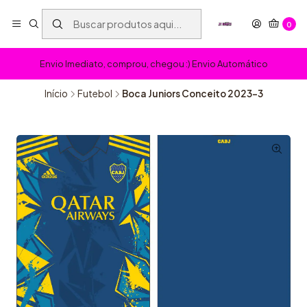
0
Envio Imediato, comprou, chegou :) Envio Automático
Início
Futebol
Boca Juniors Conceito 2023-3