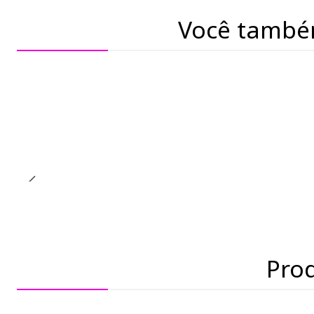
Você també
Pro