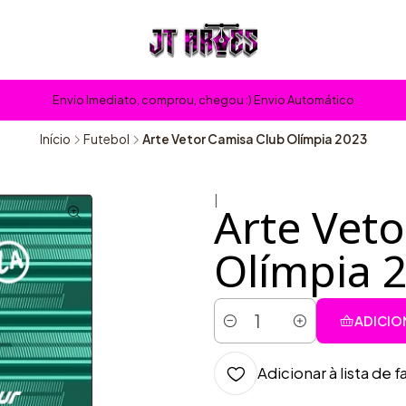
Envio Imediato, comprou, chegou :) Envio Automático
Início
Futebol
Arte Vetor Camisa Club Olímpia 2023
|
Arte Vet
Olímpia 
ADICIO
Quantidade
Adicionar à lista de f