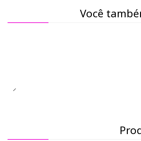
Você també
Pro