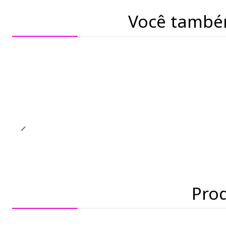
Você també
Pro