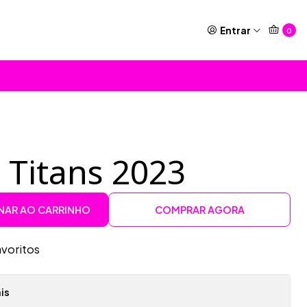
Entrar
0
l Titans 2023
NAR AO CARRINHO
COMPRAR AGORA
avoritos
is