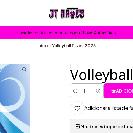
Envio Imediato, comprou, chegou :) Envio Automático
Início
Volleyball Titans 2023
|
Volleybal
ADICIO
Quantidade
Adicionar à lista de f
Mostrar estoque de loca