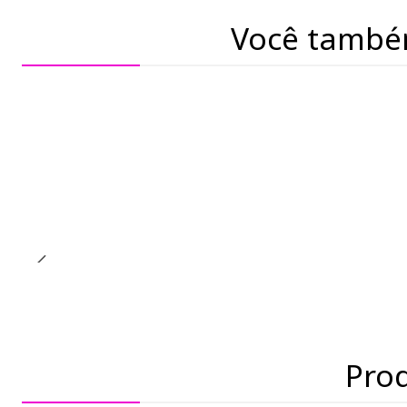
Você també
Pro