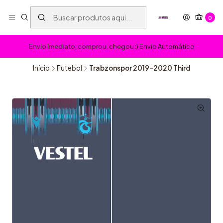
0
Envio Imediato, comprou, chegou :) Envio Automático
Início
Futebol
Trabzonspor 2019-2020 Third