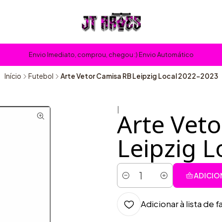
Envio Imediato, comprou, chegou :) Envio Automático
Início
Futebol
Arte Vetor Camisa RB Leipzig Local 2022-2023
|
Arte Vet
Leipzig L
ADICIO
Quantidade
Adicionar à lista de f