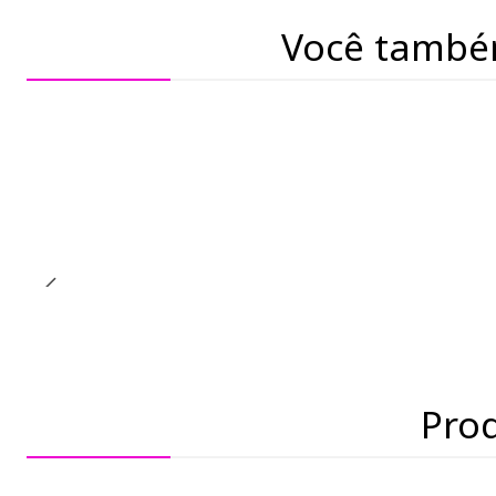
Você també
Pro