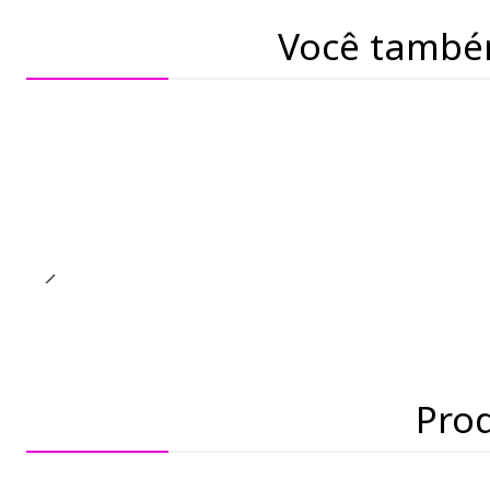
Você també
Pro