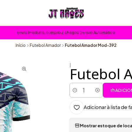
Envio Imediato, comprou, chegou :) Envio Automático
Início
Futebol Amador
Futebol Amador Mod-392
|
Futebol 
ADICIO
Quantidade
Adicionar à lista de f
Mostrar estoque de loca