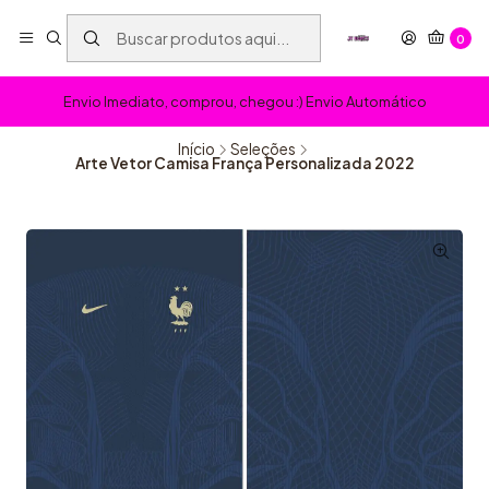
0
Envio Imediato, comprou, chegou :) Envio Automático
Início
Seleções
Arte Vetor Camisa França Personalizada 2022