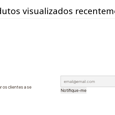
dutos visualizados recentem
 os clientes a se
Notifique-me