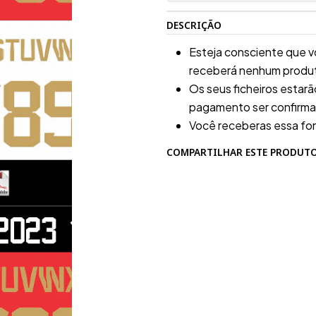
DESCRIÇÃO
Esteja consciente que v
receberá nenhum produto
Os seus ficheiros estar
pagamento ser confirm
Você receberas essa fo
COMPARTILHAR ESTE PRODUT