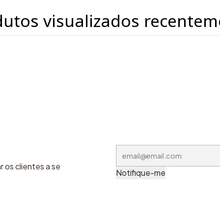
dutos visualizados recentem
 os clientes a se
Notifique-me