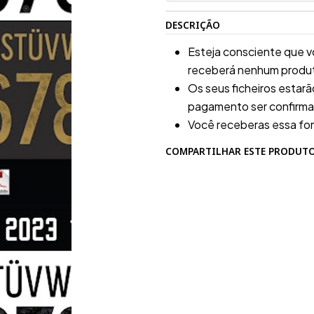
DESCRIÇÃO
Esteja consciente que v
receberá nenhum produto
Os seus ficheiros estar
pagamento ser confirm
Você receberas essa fo
COMPARTILHAR ESTE PRODUT