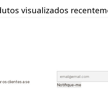
dutos visualizados recentem
 os clientes a se
Notifique-me