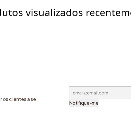
dutos visualizados recentem
 os clientes a se
Notifique-me