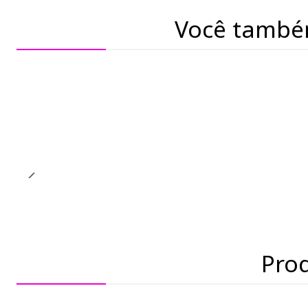
Você també
Pro