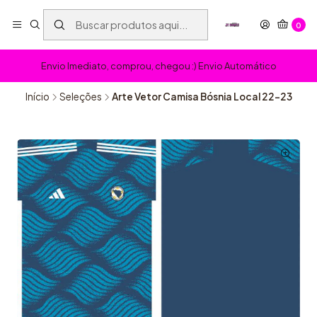
0
Envio Imediato, comprou, chegou :) Envio Automático
Início
Seleções
Arte Vetor Camisa Bósnia Local 22-23