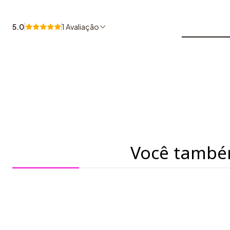
5.0
1 Avaliação
Você també