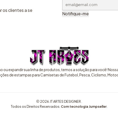
 os clientes a se
Notifique-me
ão ou expandir sua linha de produtos, temos a solução para você! Nos
pções de estampas para Camisetas de Futebol, Pesca, Ciclismo, Motocr
2026 JT ARTES DESIGNER .
Todos os Direitos Reservados.
Com tecnologia Jumpseller
.