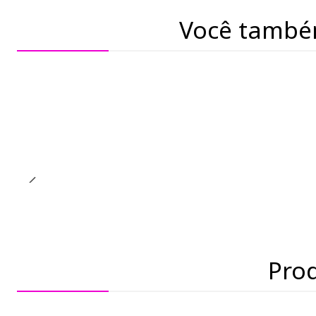
Você també
Pro