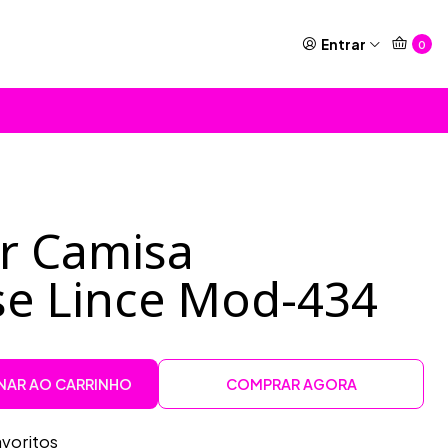
Entrar
0
or Camisa
sse Lince Mod-434
NAR AO CARRINHO
COMPRAR AGORA
avoritos