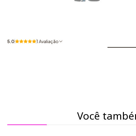
5.0
1 Avaliação
Você també