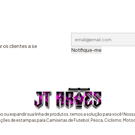
 os clientes a se
Notifique-me
ão ou expandir sua linha de produtos, temos a solução para você! Nos
pções de estampas para Camisetas de Futebol, Pesca, Ciclismo, Motocr