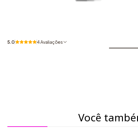
5.0
4 Avaliações
Você també