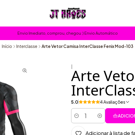
Envio Imediato, comprou, chegou :) Envio Automático
Início
Interclasse
Arte Vetor Camisa InterClasse Fenix Mod-103
|
Arte Vet
InterCla
5.0
4 Avaliações
ADICIO
Quantidade
Adicionar à lista de f