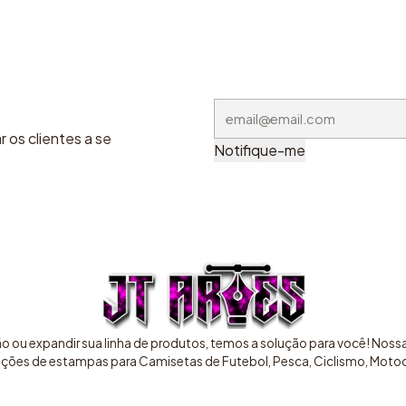
 os clientes a se
Notifique-me
ão ou expandir sua linha de produtos, temos a solução para você! Nos
pções de estampas para Camisetas de Futebol, Pesca, Ciclismo, Motocr