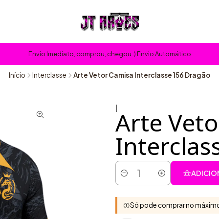
Envio Imediato, comprou, chegou :) Envio Automático
Início
Interclasse
Arte Vetor Camisa Interclasse 156 Dragão
|
Arte Vet
Intercla
ADICIO
Quantidade
Só pode comprar no máximo