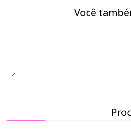
Você també
Pro