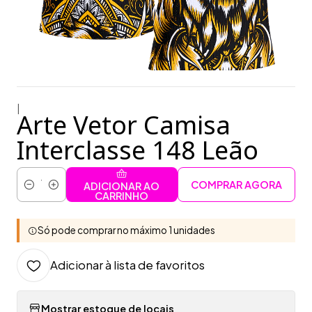
|
Arte Vetor Camisa
Interclasse 148 Leão
COMPRAR AGORA
ADICIONAR AO
Quantidade
CARRINHO
Só pode comprar no máximo 1 unidades
Adicionar à lista de favoritos
Mostrar estoque de locais