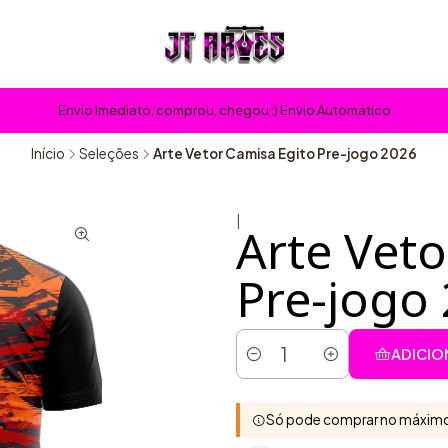
Envio Imediato, comprou, chegou :) Envio Automático
Início
Seleções
Arte Vetor Camisa Egito Pre-jogo 2026
|
Arte Veto
Pre-jogo
ADICIO
Quantidade
Só pode comprar no máximo