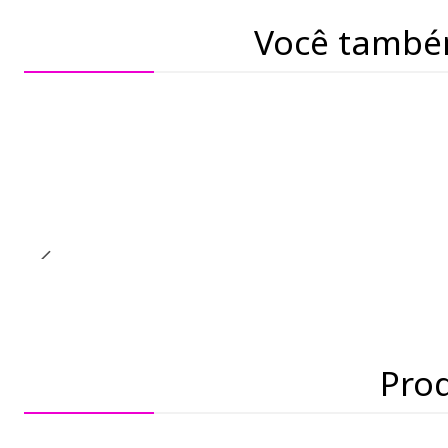
Você també
Pro