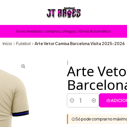
Envio Imediato, comprou, chegou :) Envio Automático
Início
Futebol
Arte Vetor Camisa Barcelona Visita 2025-2026
|
Arte Vet
Barcelona
ADICIO
Quantidade
Só pode comprar no máximo