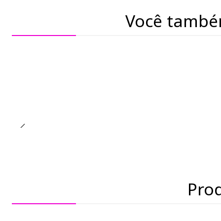
Você també
Pro