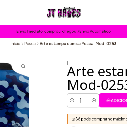
Envio Imediato, comprou, chegou :) Envio Automático
Início
Pesca
Arte estampa camisa Pesca-Mod-0253
|
Arte est
Mod-025
ADICIO
Quantidade
Só pode comprar no máximo